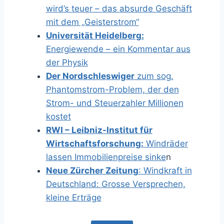
wird’s teuer – das absurde Geschäft
mit dem „Geisterstrom
“
Universität Heidelberg:
Energiewende – ein Kommentar aus
der Physik
Der Nordschleswiger
zum sog.
Phantomstrom-Problem, der den
Strom- und Steuerzahler Millionen
kostet
RWI – Leibniz-Institut für
Wirtschaftsforschung:
Windräder
lassen Immobilienpreise sinke
n
Neue Zürcher Zeitung
: Windkraft in
Deutschland: Grosse Versprechen,
kleine Erträge