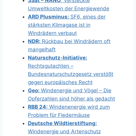
3Sat – NANO
: Versteckte
Umweltkosten der Energiewende
ARD Plusminus:
SF6, eines der
stärksten Klimagase ist in
Windrädern verbaut
NDR:
Rückbau bei Windrädern oft
mangelhaft
Naturschutz-Initiative:
Rechtsgutachten –
Bundesnaturschutzgesetz verstößt
gegen europäisches Recht
Geo:
Windenergie und Vögel – Die
Opferzahlen sind höher als gedacht
RBB 24:
Windenenergie wird zum
Problem für Fledermäuse
Deutsche Wildtierstiftung:
Windenergie und Artenschutz